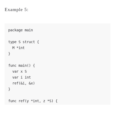
Example 5:
package main

type S struct {

  M *int

}

func main() {

  var x S

  var i int

  ref(&i, &x)

}

func ref(y *int, z *S) {

  z.M = y
