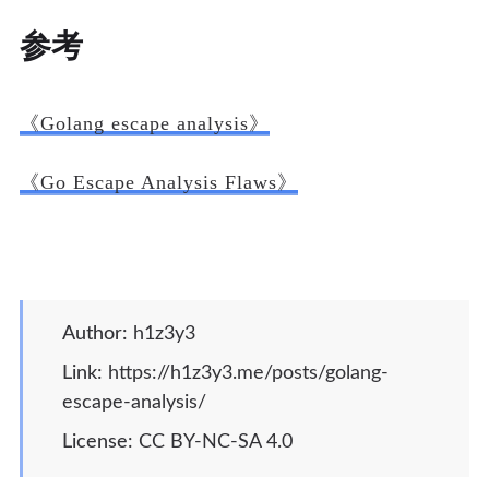
参考
《Golang escape analysis》
《Go Escape Analysis Flaws》
Author
:
h1z3y3
Link
:
https://h1z3y3.me/posts/golang-
escape-analysis/
License
:
CC BY-NC-SA 4.0