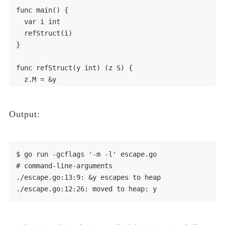
func main() {

  var i int

  refStruct(i)

}

func refStruct(y int) (z S) {

  z.M = &y

  return z

Output:
$ go run -gcflags '-m -l' escape.go

# command-line-arguments

./escape.go:13:9: &y escapes to heap
