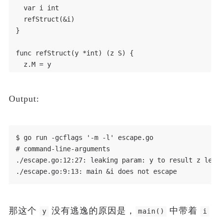
  var i int

  refStruct(&i)

}

func refStruct(y *int) (z S) {

  z.M = y

  return z

Output:
$ go run -gcflags '-m -l' escape.go

# command-line-arguments

./escape.go:12:27: leaking param: y to result z leve
那这个
没有逃逸的原因是，
中带着
y
main()
i