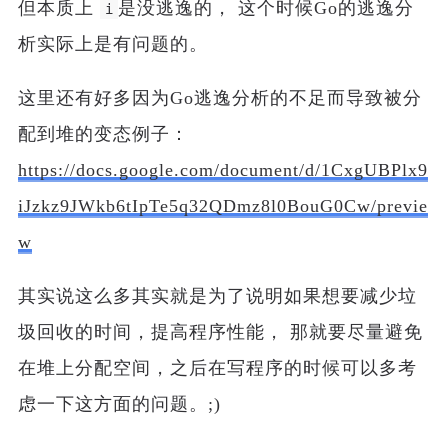
但本质上
是没逃逸的， 这个时候Go的逃逸分
i
析实际上是有问题的。
这里还有好多因为Go逃逸分析的不足而导致被分
配到堆的变态例子：
https://docs.google.com/document/d/1CxgUBPlx9
iJzkz9JWkb6tIpTe5q32QDmz8l0BouG0Cw/previe
w
其实说这么多其实就是为了说明如果想要减少垃
圾回收的时间，提高程序性能， 那就要尽量避免
在堆上分配空间，之后在写程序的时候可以多考
虑一下这方面的问题。;)