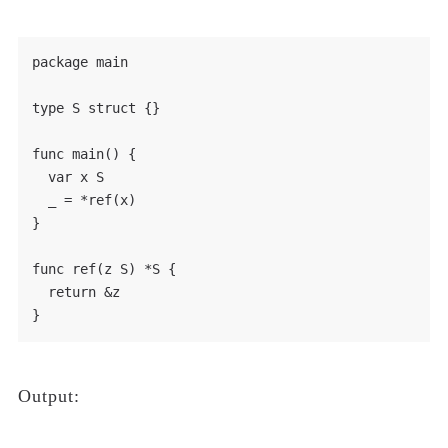
package main

type S struct {}

func main() {

  var x S

  _ = *ref(x)

}

func ref(z S) *S {

  return &z

Output: