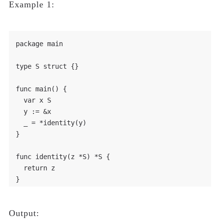
Example 1:
package main

type S struct {}

func main() {

  var x S

  y := &x

  _ = *identity(y)

}

func identity(z *S) *S {

  return z

Output: