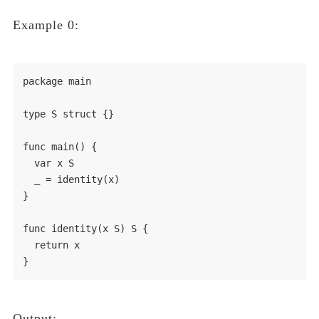
Example 0:
package main

type S struct {}

func main() {

  var x S

  _ = identity(x)

}

func identity(x S) S {

  return x

Output: